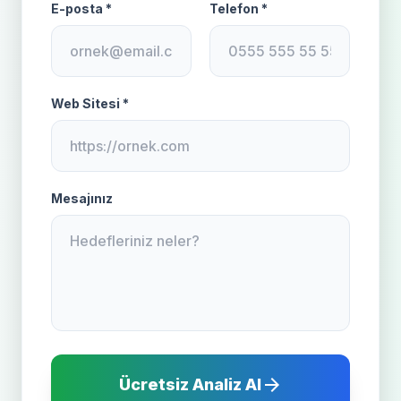
E-posta *
Telefon *
Web Sitesi *
Mesajınız
arrow_forward
Ücretsiz Analiz Al