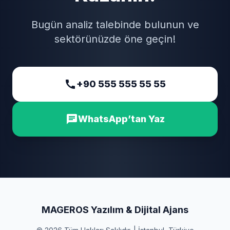
Bugün analiz talebinde bulunun ve
sektörünüzde öne geçin!
call
+90 555 555 55 55
chat
WhatsApp’tan Yaz
MAGEROS Yazılım & Dijital Ajans