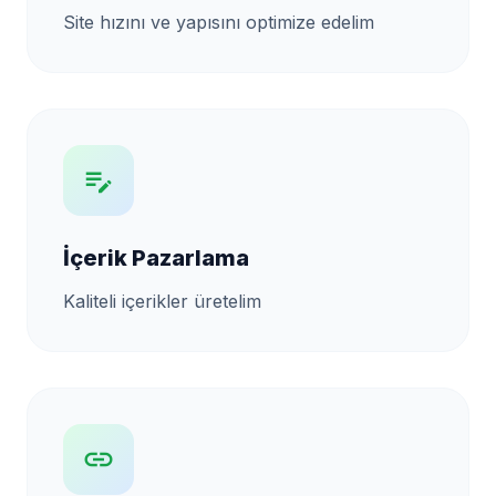
Site hızını ve yapısını optimize edelim
edit_note
İçerik Pazarlama
Kaliteli içerikler üretelim
link