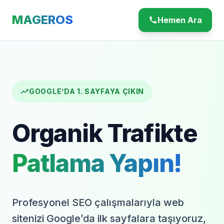
MAGEROS
Hemen Ara
call
trending_up
GOOGLE’DA 1. SAYFAYA ÇIKIN
Organik Trafikte
Patlama Yapın!
Profesyonel SEO çalışmalarıyla web
sitenizi Google’da ilk sayfalara taşıyoruz,