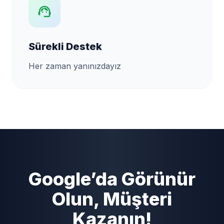
support_agent
Sürekli Destek
Her zaman yanınızdayız
Google’da Görünür
Olun, Müşteri
Kazanın!